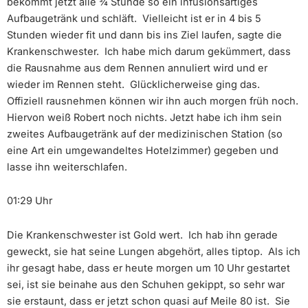
bekommt jetzt alle ¾ Stunde so ein infusionsartiges
Aufbaugetränk und schläft. Vielleicht ist er in 4 bis 5
Stunden wieder fit und dann bis ins Ziel laufen, sagte die
Krankenschwester. Ich habe mich darum gekümmert, dass
die Rausnahme aus dem Rennen annuliert wird und er
wieder im Rennen steht. Glücklicherweise ging das.
Offiziell rausnehmen können wir ihn auch morgen früh noch.
Hiervon weiß Robert noch nichts. Jetzt habe ich ihm sein
zweites Aufbaugetränk auf der medizinischen Station (so
eine Art ein umgewandeltes Hotelzimmer) gegeben und
lasse ihn weiterschlafen.
01:29 Uhr
Die Krankenschwester ist Gold wert. Ich hab ihn gerade
geweckt, sie hat seine Lungen abgehört, alles tiptop. Als ich
ihr gesagt habe, dass er heute morgen um 10 Uhr gestartet
sei, ist sie beinahe aus den Schuhen gekippt, so sehr war
sie erstaunt, dass er jetzt schon quasi auf Meile 80 ist. Sie