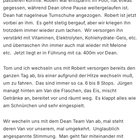
passieren konnte: Robert war entspannt im Pool, hat etwas
gegessen, während Dean ohne Pause weitergelaufen ist.
Dean hat nagelneue Turnschuhe angezogen. Robert ist jetzt
vorbei an ihm. Es geht stetig bergauf, aber wir kriegen ihn
trotzdem immer wieder zum lachen. Wir versorgen ihn
verstärkt mit Vitaminen, Elektrolyten, Kohlehydrate-Gels, etc.
und überraschen ihn immer auch mal wieder mit Melone
etc. Jetzt liegt er in Führung mit ca. 400m vor Dean.
Tom und ich wechseln uns mit Robert versorgen bereits den
ganzen Tag ab, bis einer aufgrund der Hitze wechseln muß,
um zu fahren. Das sind immer so ca. 6 bis 8 Stops. Jürgen
managt hinten am Van die Flaschen, das Eis, mischt
Getränke an, bereitet vor und räumt weg. Es klappt alles wie
am Schnürchen und sehr eingespielt.
Wir wecheln uns mit dem Dean Team Van ab, mal steht
deren Van vor unserem, mal umgekehrt. Unglaublich
angespannte Stimmung. Man geht fair miteinander mit